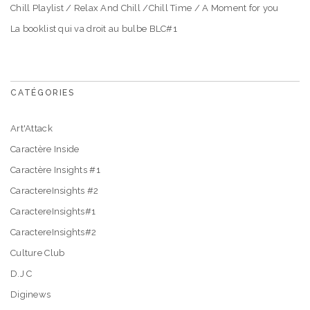
Chill Playlist / Relax And Chill /Chill Time / A Moment for you
La booklist qui va droit au bulbe BLC#1
CATÉGORIES
Art'Attack
Caractère Inside
Caractère Insights #1
CaractereInsights #2
CaractereInsights#1
CaractereInsights#2
Culture Club
D.J C
Diginews