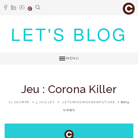
LET'S BLOG
MENU
Jeu : Corona Killer
OLYMPE
3 JUILLET
LETSIMAGINEANEWFUTURE
8674
by
VIEWS