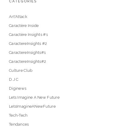
CATÉGORIES
Art'Attack
Caractère Inside
Caractère Insights #1
CaractereInsights #2
CaractereInsights#1
CaractereInsights#2
Culture Club
D.J C
Diginews
Lets Imagine A New Future
LetsImagineANewFuture
Tech-Tech
Tendances